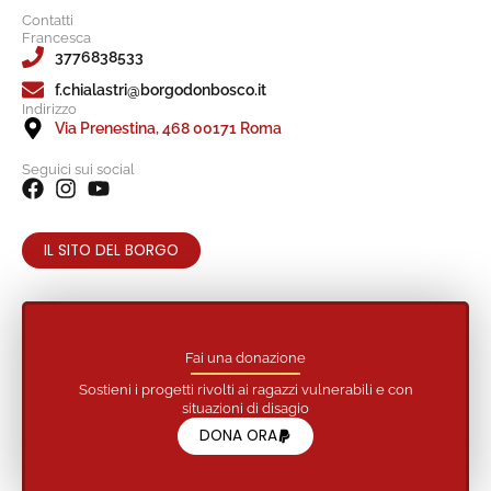
Contatti
Francesca
3776838533
f.chialastri@borgodonbosco.it
Indirizzo
Via Prenestina, 468 00171 Roma
Seguici sui social
IL SITO DEL BORGO
Fai una donazione
Sostieni i progetti rivolti ai ragazzi vulnerabili e con
situazioni di disagio
DONA ORA