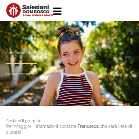
Vai
al
contenuto
Officina solidale
Come contattarci
Sostieni il progetto
Per maggiori informazioni contatta
Francesca
che sarà lieta di
aiutarti!